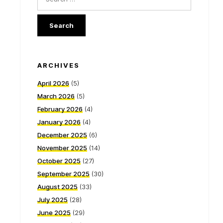
for:
ARCHIVES
April 2026
(5)
March 2026
(5)
February 2026
(4)
January 2026
(4)
December 2025
(6)
November 2025
(14)
October 2025
(27)
September 2025
(30)
August 2025
(33)
July 2025
(28)
June 2025
(29)