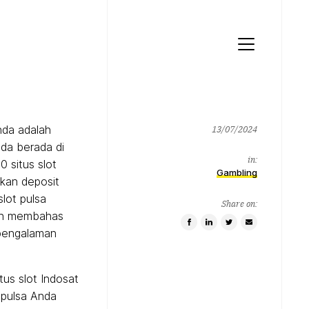
Menu
13/07/2024
nda adalah
da berada di
in:
 situs slot
Gambling
kan deposit
lot pulsa
Share on:
kan membahas
Share
Share
Tweet
Email
 pengalaman
on
on
this
a
Facebook
LinkedIn
item
friend
tus slot Indosat
 pulsa Anda