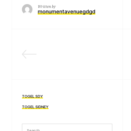
Written by
monumentavenuegdgd
TOGEL SDY
TOGEL SIDNEY
Search