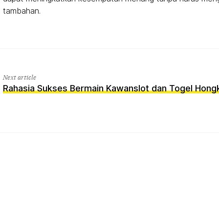
tambahan.
Next article
Rahasia Sukses Bermain Kawanslot dan Togel Hong