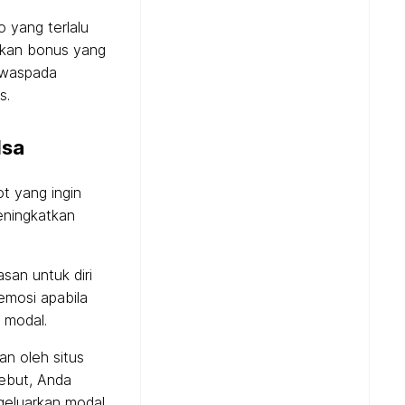
 yang terlalu
rikan bonus yang
u waspada
s.
lsa
t yang ingin
eningkatkan
san untuk diri
emosi apabila
 modal.
an oleh situs
ebut, Anda
eluarkan modal