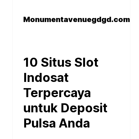
Skip
to
Monumentavenuegdgd.com
content
10 Situs Slot
Indosat
Terpercaya
untuk Deposit
Pulsa Anda