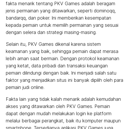
fakta menarik tentang PKV Games adalah beragam
jenis permainan yang ditawarkan, seperti dominoqq,
bandarqq, dan poker. Ini memberikan kesempatan
kepada pemain untuk memilih permainan yang sesuai
dengan selera dan strategi masing-masing.
Selain itu, PKV Games dikenal karena sistem
keamanan yang baik, sehingga pemain dapat merasa
lebih aman saat bermain. Dengan protokol keamanan
yang ketat, data pribadi dan transaksi keuangan
pemain dilindungi dengan baik. Ini menjadi salah satu
faktor yang menjadikan situs ini banyak dipilih oleh para
pemain judi online.
Fakta lain yang tidak kalah menarik adalah kemudahan
akses yang ditawarkan oleh PKV Games. Pemain
dapat dengan mudah melakukan login ke platform
melalui berbagai perangkat, baik itu komputer maupun
smartphone. Tersedianya aplikasi PKV Games juga