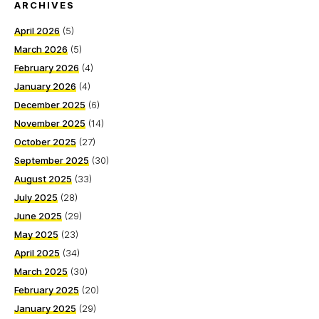
ARCHIVES
April 2026
(5)
March 2026
(5)
February 2026
(4)
January 2026
(4)
December 2025
(6)
November 2025
(14)
October 2025
(27)
September 2025
(30)
August 2025
(33)
July 2025
(28)
June 2025
(29)
May 2025
(23)
April 2025
(34)
March 2025
(30)
February 2025
(20)
January 2025
(29)