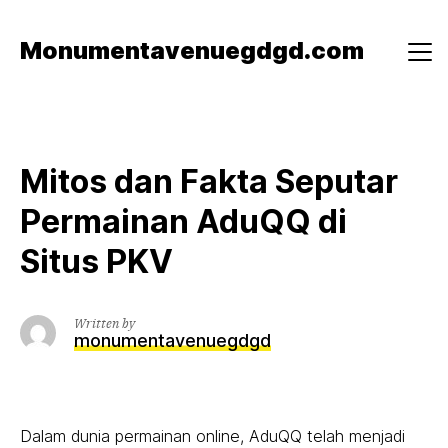
Skip
to
Monumentavenuegdgd.com
content
Menu
Mitos dan Fakta Seputar
Permainan AduQQ di
Situs PKV
Written by
monumentavenuegdgd
Dalam dunia permainan online, AduQQ telah menjadi