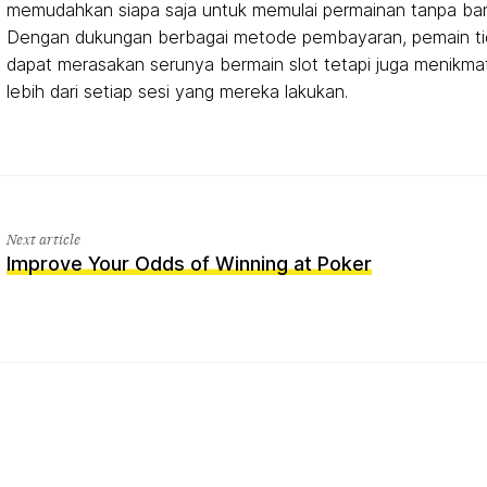
memudahkan siapa saja untuk memulai permainan tanpa ba
Dengan dukungan berbagai metode pembayaran, pemain ti
dapat merasakan serunya bermain slot tetapi juga menikma
lebih dari setiap sesi yang mereka lakukan.
Next article
Improve Your Odds of Winning at Poker