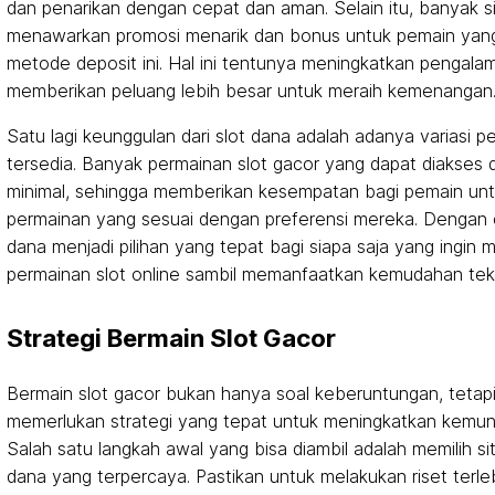
dan penarikan dengan cepat dan aman. Selain itu, banyak si
menawarkan promosi menarik dan bonus untuk pemain ya
metode deposit ini. Hal ini tentunya meningkatkan pengal
memberikan peluang lebih besar untuk meraih kemenangan
Satu lagi keunggulan dari slot dana adalah adanya variasi 
tersedia. Banyak permainan slot gacor yang dapat diakses
minimal, sehingga memberikan kesempatan bagi pemain u
permainan yang sesuai dengan preferensi mereka. Dengan ca
dana menjadi pilihan yang tepat bagi siapa saja yang ingin 
permainan slot online sambil memanfaatkan kemudahan tekn
Strategi Bermain Slot Gacor
Bermain slot gacor bukan hanya soal keberuntungan, tetapi
memerlukan strategi yang tepat untuk meningkatkan kemu
Salah satu langkah awal yang bisa diambil adalah memilih sit
dana yang terpercaya. Pastikan untuk melakukan riset terle