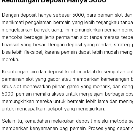
Keuntungan Deposit Hanya 5000
Dengan deposit hanya sebesar 5000, para pemain slot dan
menikmati pengalaman bermain yang lebih terjangkau tanpa
mengeluarkan banyak uang. Ini memungkinkan pemain pemu
mencoba berbagai jenis permainan slot tanpa merasa terbeb
finansial yang besar. Dengan deposit yang rendah, strategi
bisa lebih fleksibel, karena pemain dapat lebih mudah meng
mereka.
Keuntungan lain dari deposit kecil ini adalah kesempatan 
permainan slot yang gacor atau memberikan kemenangan b
situs slot menawarkan pilihan game yang menarik, dan den
5000, pemain memiliki akses untuk menjelajahi berbagai opsi.
memungkinkan mereka untuk bermain lebih lama dan menin
untuk mendapatkan jackpot yang menggiurkan.
Selain itu, kemudahan melakukan deposit melalui metode s
memberikan kenyamanan bagi pemain. Proses yang cepat d