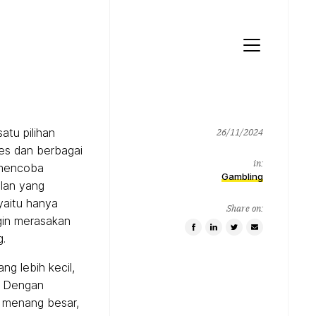
Menu
26/11/2024
atu pilihan
s dan berbagai
in:
 mencoba
Gambling
ulan yang
yaitu hanya
Share on:
gin merasakan
Share
Share
Tweet
Email
g.
on
on
this
a
Facebook
LinkedIn
item
friend
g lebih kecil,
n. Dengan
g menang besar,