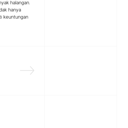
nyak halangan.
dak hanya
ti keuntungan