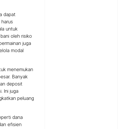
a dapat
 harus
la untuk
ani oleh risiko
 permainan juga
elola modal
untuk menemukan
esar. Banyak
gan deposit
 Ini juga
gkatkan peluang
eperti dana
an efisien